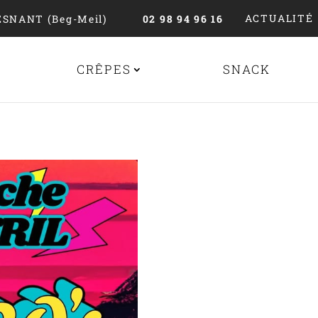
ACTUALITÉ
ESNANT (Beg-Meil)
02 98 94 96 16
CRÊPES
SNACK