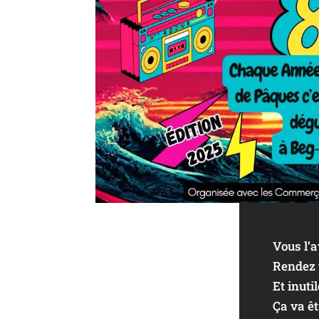
Vous l’a
Rendez v
Et inuti
Ça va êtr