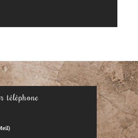
r téléphone
eil)