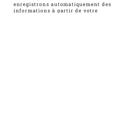
enregistrons automatiquement des
informations à partir de votre
ordinateur et navigateur, y compris
votre adresse IP, vos logiciels et votre
matériel, et la page que vous
demandez.
Utilisation des informations
Toute les informations que nous
recueillons auprès de vous peuvent
être utilisées pour :
Personnaliser votre expérience et
répondre à vos besoins individuels
Fournir un contenu publicitaire
personnalisé
Améliorer notre site Web
Améliorer le service client et vos