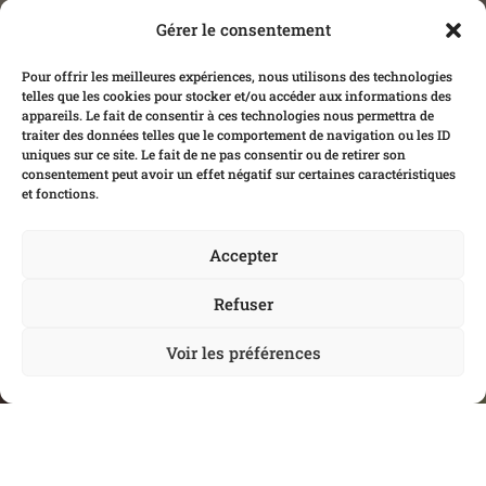
Beurre
Beurre, sucre
Gérer le consentement
Confiture artisanale (Reine de
Pour offrir les meilleures expériences, nous utilisons des technologies
Cornouaille)
telles que les cookies pour stocker et/ou accéder aux informations des
abricot, fraises de Plougastel, framboise,
appareils. Le fait de consentir à ces technologies nous permettra de
traiter des données telles que le comportement de navigation ou les ID
myrtilles sauvages, orange, figues
uniques sur ce site. Le fait de ne pas consentir ou de retirer son
Compote de pommes maison
consentement peut avoir un effet négatif sur certaines caractéristiques
et fonctions.
Sirop d’érable ou crème de marrons
Miel artisanal
Accepter
Chocolat maison
Caramel au beurre salé maison
Refuser
Nutella
Citron pressé, sucre
Voir les préférences
2 ingrédients
Banane, citron pressé